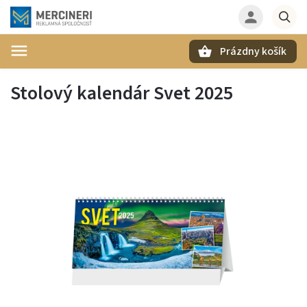
Prázdny košík
Hľadať
Stolový kalendár Svet 2025