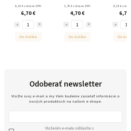
2027
2027
8,24 € vrátane DPH
5,78 € vrátane DPH
8,24 € vráta
6,70 €
4,70 €
6,70
Do košíka
Do košíka
Do koš
Odoberať newsletter
Vložte svoj e-mail a my Vám budeme zasielať informácie o
nových produktoch na našom e-shope.
Vložením e-mailu súhlasíte s