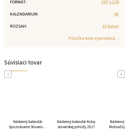
FORMAT
:
297 x 138
KALENDARIUM
:
SK
ROZSAH
:
15 listov
Položka bola vypredaná…
Súvisiaci tovar
Previous
Next
Nástenný kalendár
Nástenný kalendár Krásy
Nástenný ka
Spoznávame Slovensko
slovenskej prírody 2027
Motivačný k