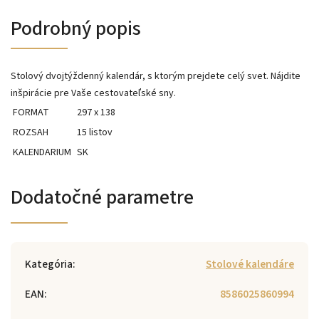
Podrobný popis
Stolový dvojtýždenný kalendár, s ktorým prejdete celý svet. Nájdite
inšpirácie pre Vaše cestovateľské sny.
FORMAT
297 x 138
ROZSAH
15 listov
KALENDARIUM
SK
Dodatočné parametre
Kategória
:
Stolové kalendáre
EAN
:
8586025860994