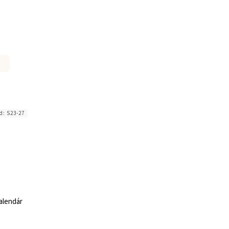
d:
S23-27
alendár