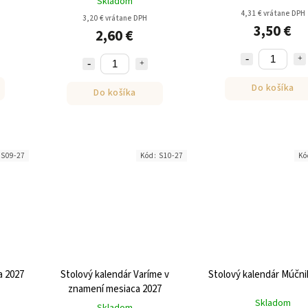
Skladom
4,31 € vrátane DPH
3,20 € vrátane DPH
3,50 €
2,60 €
Do košíka
Do košíka
:
S09-27
Kód:
S10-27
Kó
a 2027
Stolový kalendár Varíme v
Stolový kalendár Múčni
znamení mesiaca 2027
Skladom