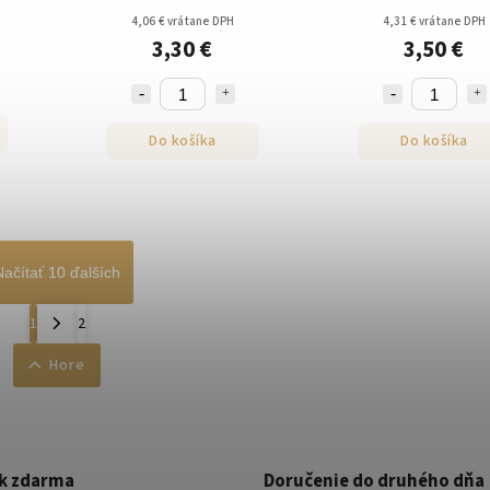
4,06 € vrátane DPH
4,31 € vrátane DPH
3,30 €
3,50 €
Do košíka
Do košíka
Načítať 10 ďalších
1
2
Hore
k zdarma
Doručenie do druhého dňa