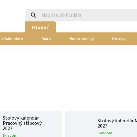
Hľadať
ie kalendáre
Diáre
Novoročenky
Notesy
Stolový kalendár
Stolový kalendár 
Pracovný stĺpcový
2027
2027
Skladom
Skladom