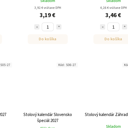
Skladom
Skladom
3,92 € vrátane DPH
4,26 € vrátane DPH
3,19 €
3,46 €
Do košíka
Do košíka
:
S05-27
Kód:
S06-27
Kó
2027
Stolový kalendár Slovensko
Stolový kalendár Záhrad
špeciál 2027
Skladom