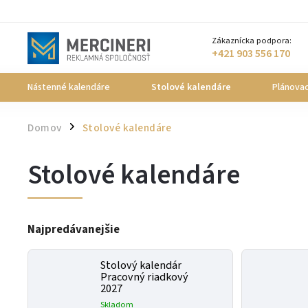
Zákaznícka podpora:
+421 903 556 170
Nástenné kalendáre
Stolové kalendáre
Plánovac
Domov
Stolové kalendáre
/
Stolové kalendáre
Najpredávanejšie
Stolový kalendár
Pracovný riadkový
2027
Skladom