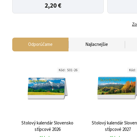
2,20 €
Zo
Odporúčame
Najlacnejšie
Kód:
S01-26
Kód
Stolový kalendár Slovensko
Stolový kalendár Slove
stĺpcové 2026
stĺpcové 2027