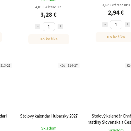
Skladom
3,62 € vrátane DPH
4,03 € vrátane DPH
2,94 €
3,28 €
Do košíka
Do košíka
:
S13-27
Kód:
S14-27
Kó
dar!
Stolový kalendár Hubársky 2027
Stolový kalendár Chr
rastliny Slovenska a Če
Skladom
Skladom