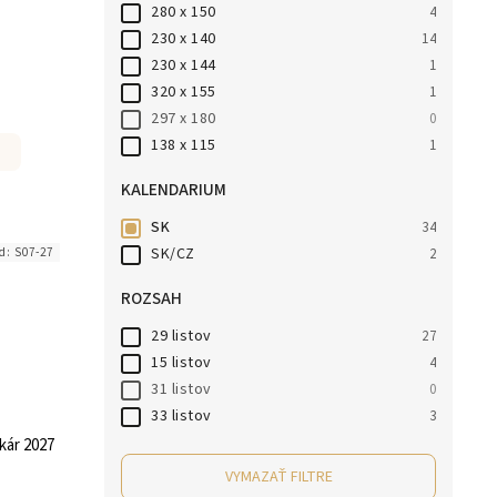
280 x 150
4
230 x 140
14
230 x 144
1
320 x 155
1
297 x 180
0
138 x 115
1
KALENDARIUM
SK
34
SK/CZ
2
d:
S07-27
ROZSAH
29 listov
27
15 listov
4
31 listov
0
33 listov
3
kár 2027
VYMAZAŤ FILTRE