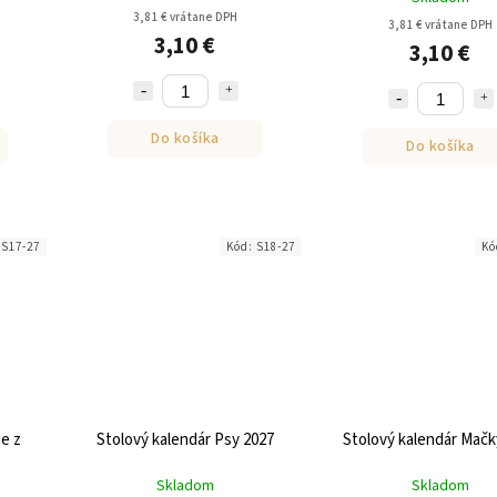
3,81 € vrátane DPH
3,81 € vrátane DPH
3,10 €
3,10 €
Do košíka
Do košíka
:
S17-27
Kód:
S18-27
Kó
e z
Stolový kalendár Psy 2027
Stolový kalendár Mačk
Skladom
Skladom