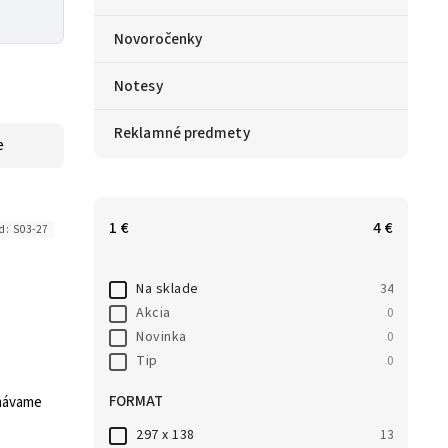
Novoročenky
Notesy
Reklamné predmety
e
1
€
4
€
d:
S03-27
Na sklade
34
Akcia
0
Novinka
0
Tip
0
FORMAT
znávame
297 x 138
13