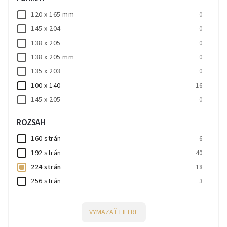
120 x 165 mm
0
145 x 204
0
138 x 205
0
138 x 205 mm
0
135 x 203
0
100 x 140
16
145 x 205
0
142 x 204
0
ROZSAH
100 x 140 mm
2
160 strán
6
192 strán
40
224 strán
18
256 strán
3
VYMAZAŤ FILTRE