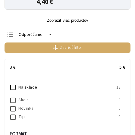
4,40 €
Zobraziť viac produktov
Odporúčame
Najlacnejšie
Zavrieť filter
Najdrahšie
Najpredávanejšie
3
€
5
€
Abecedne
Na sklade
18
Akcia
0
Novinka
0
Tip
0
FORMAT