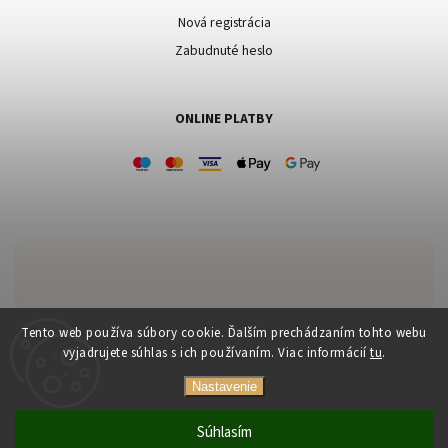
Nová registrácia
Zabudnuté heslo
ONLINE PLATBY
Zákaznícka podpora:
Tento web používa súbory cookie. Ďalším prechádzaním tohto webu
vyjadrujete súhlas s ich používaním. Viac informácií
tu
.
+421 903 556 170
Nastavenie
kucharova@mercineri.sk
Súhlasím