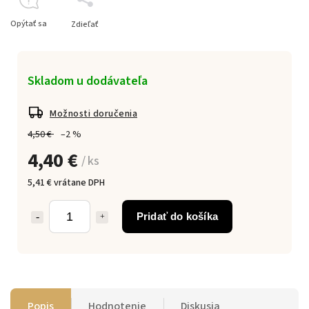
Opýtať sa
Zdieľať
Skladom u dodávateľa
Možnosti doručenia
4,50 €
–2 %
4,40 €
/ ks
5,41 € vrátane DPH
Pridať do košíka
Popis
Hodnotenie
Diskusia