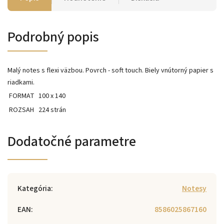
Podrobný popis
Malý notes s flexi väzbou. Povrch - soft touch. Biely vnútorný papier s
riadkami.
FORMAT
100 x 140
ROZSAH
224 strán
Dodatočné parametre
Kategória
:
Notesy
EAN
:
8586025867160