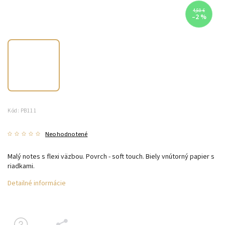
4,50 €
–2 %
Kód:
PB111
Neohodnotené
Malý notes s flexi väzbou. Povrch - soft touch. Biely vnútorný papier s
riadkami.
Detailné informácie