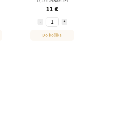
13,53 € vrátane DPH
11 €
Do košíka