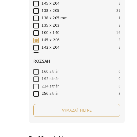
145 x 204
3
138 x 205
37
138 x 205 mm
1
135 x 203
2
100 x 140
16
145 x 205
3
142 x 204
3
100 x 140 mm
2
ROZSAH
160 strán
0
192 strán
0
224 strán
0
256 strán
3
VYMAZAŤ FILTRE