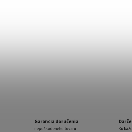
Garancia doručenia
Darče
nepoškodeného tovaru
Ku kaž