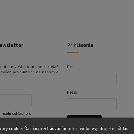
ewsletter
Prihlásenie
-mail a my Vám budeme zasielať
E-mail
nových produktoch na našom e-
Heslo
-mailu súhlasíte s
kami ochrany osobných
Prihlásiť sa
ory cookie. Ďalším prechádzaním tohto webu vyjadrujete súhlas
Nová registrácia