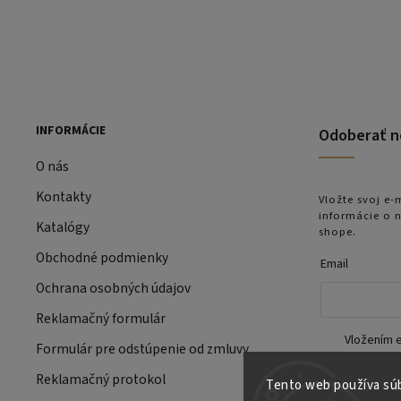
INFORMÁCIE
Odoberať n
O nás
Kontakty
Vložte svoj e
informácie o 
Katalógy
shope.
Obchodné podmienky
Email
Ochrana osobných údajov
Reklamačný formulár
Vložením e
Formulár pre odstúpenie od zmluvy
podmien
údajov
Reklamačný protokol
Tento web používa súb