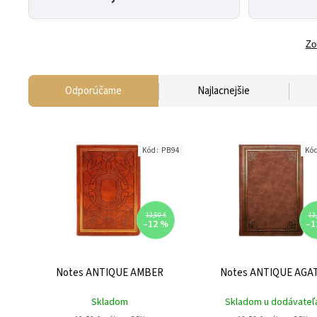
Zo
Odporúčame
Najlacnejšie
Kód:
PB94
Kó
12,50 €
12,
–12 %
–1
Notes ANTIQUE AMBER
Notes ANTIQUE AGA
Skladom
Skladom u dodávateľ