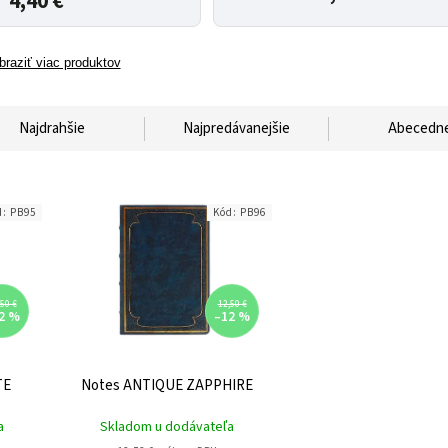
4,40 €
braziť viac produktov
Najdrahšie
Najpredávanejšie
Abecedn
d:
PB95
Kód:
PB96
50 €
12,50 €
2 %
–12 %
TE
Notes ANTIQUE ZAPPHIRE
a
Skladom u dodávateľa