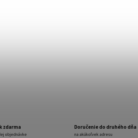
k zdarma
Doručenie do druhého dňa
dej objednávke
na akúkoľvek adresu