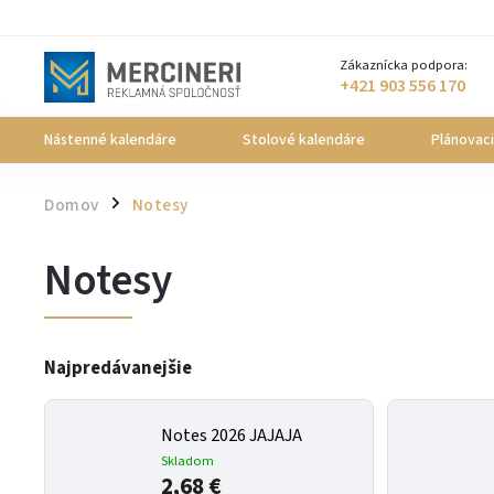
Zákaznícka podpora:
+421 903 556 170
Nástenné kalendáre
Stolové kalendáre
Plánovac
Domov
Notesy
/
Notesy
Najpredávanejšie
Notes 2026 JAJAJA
Skladom
2,68 €