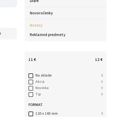
Diáre
Novoročenky
Notesy
e
Reklamné predmety
11
€
12
€
Na sklade
3
Akcia
0
Novinka
0
Tip
0
FORMAT
120 x 165 mm
3