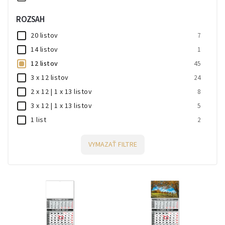
ROZSAH
20 listov
7
14 listov
1
12 listov
45
3 x 12 listov
24
2 x 12 | 1 x 13 listov
8
3 x 12 | 1 x 13 listov
5
1 list
2
VYMAZAŤ FILTRE