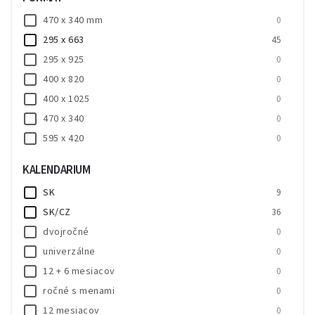
470 x 340 mm
0
295 x 663
45
295 x 925
0
400 x 820
0
400 x 1025
0
470 x 340
0
595 x 420
0
690 x 470
0
KALENDARIUM
860 x 600
0
SK
9
SK/CZ
36
dvojročné
0
univerzálne
0
12 + 6 mesiacov
0
ročné s menami
0
12 mesiacov
0