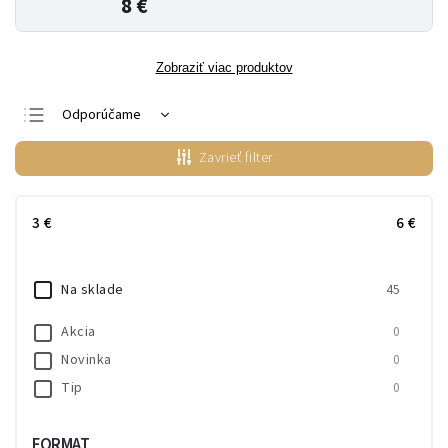
8 €
Zobraziť viac produktov
Odporúčame
Najlacnejšie
Zavrieť filter
Najdrahšie
Najpredávanejšie
3
€
6
€
Abecedne
Na sklade
45
Akcia
0
Novinka
0
Tip
0
FORMAT