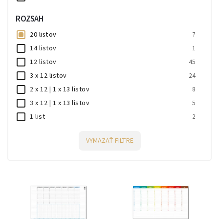
ROZSAH
20 listov
7
14 listov
1
12 listov
45
3 x 12 listov
24
2 x 12 | 1 x 13 listov
8
3 x 12 | 1 x 13 listov
5
1 list
2
VYMAZAŤ FILTRE