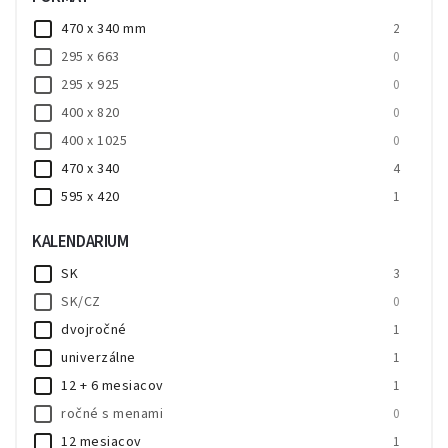
470 x 340 mm
2
295 x 663
0
295 x 925
0
400 x 820
0
400 x 1025
0
470 x 340
4
595 x 420
1
690 x 470
0
KALENDARIUM
860 x 600
0
SK
3
SK/CZ
0
dvojročné
1
univerzálne
1
12 + 6 mesiacov
1
ročné s menami
0
12 mesiacov
1