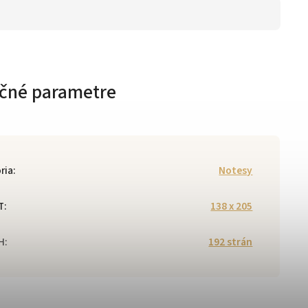
čné parametre
ria
:
Notesy
T
:
138 x 205
H
:
192 strán