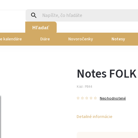
Hľadať
ie kalendáre
Diáre
Novoročenky
Notesy
Notes FOLK
Kód:
PB44
Neohodnotené
Detailné informácie