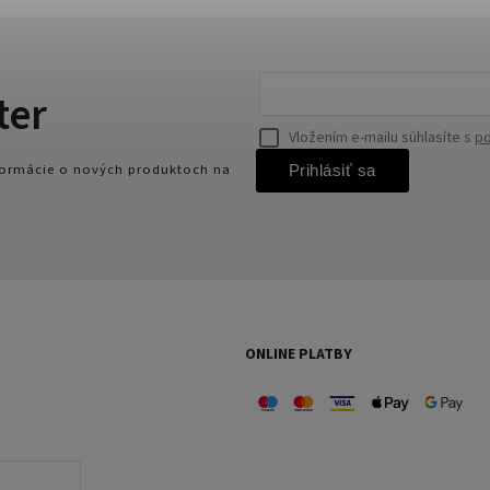
ter
Vložením e-mailu súhlasíte s
po
nformácie o nových produktoch na
Prihlásiť sa
ONLINE PLATBY