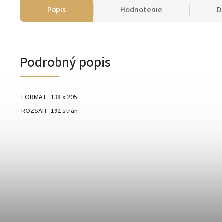
Popis
Hodnotenie
D
Podrobný popis
FORMAT
138 x 205
ROZSAH
192 strán