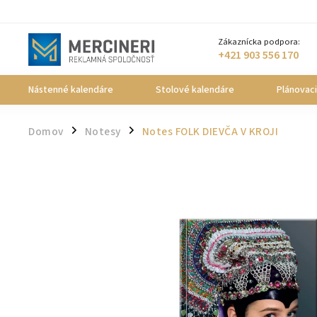
Zákaznícka podpora:
+421 903 556 170
Nástenné kalendáre
Stolové kalendáre
Plánovac
Domov
Notesy
Notes FOLK DIEVČA V KROJI
/
/