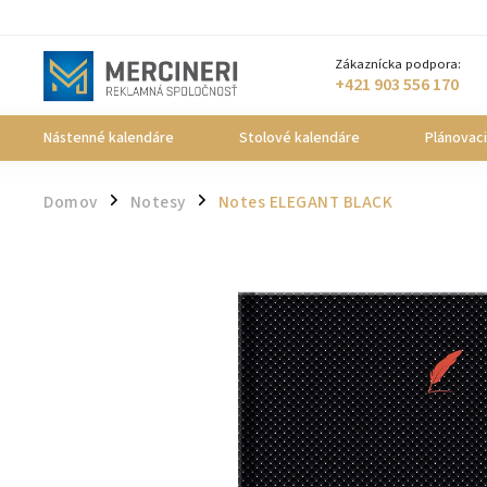
Zákaznícka podpora:
+421 903 556 170
Nástenné kalendáre
Stolové kalendáre
Plánovac
Domov
Notesy
Notes ELEGANT BLACK
/
/