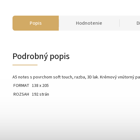
Popis
Hodnotenie
D
Podrobný popis
A5 notes s povrchom soft touch, razba, 3D lak. Krémový vnútorný pap
FORMAT
138 x 205
ROZSAH
192 strán