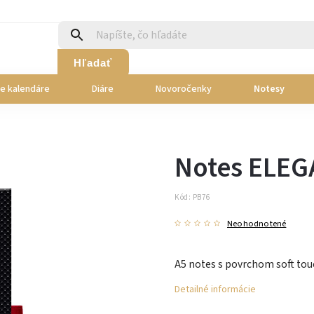
Hľadať
ie kalendáre
Diáre
Novoročenky
Notesy
Notes ELEG
Kód:
PB76
Neohodnotené
A5 notes s povrchom soft touc
Detailné informácie