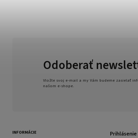
Odoberať newslet
Vložte svoj e-mail a my Vám budeme zasielať i
našom e-shope.
INFORMÁCIE
Prihlásenie