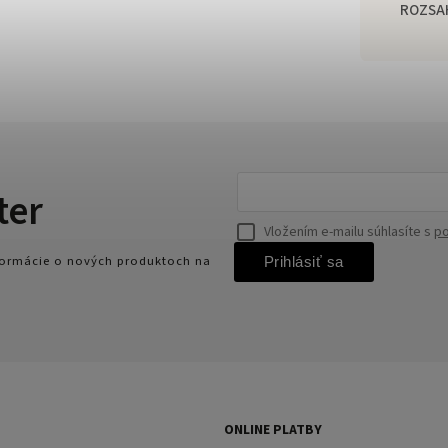
ROZSA
ter
Vložením e-mailu súhlasíte s
po
nformácie o nových produktoch na
Prihlásiť sa
ONLINE PLATBY