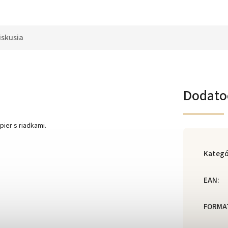
iskusia
Dodato
ier s riadkami.
Kategó
EAN
:
FORMA