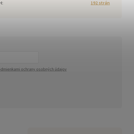
H
:
192 strán
dmienkami ochrany osobných údajov