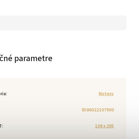
čné parametre
ria
:
Notesy
8586022107900
T
:
138 x 205