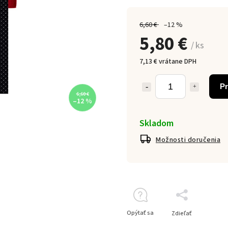
6,60 €
–12 %
5,80 €
/ ks
7,13 € vrátane DPH
Pr
6,60 €
–12 %
Skladom
Možnosti doručenia
Opýtať sa
Zdieľať