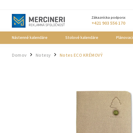
Zákaznícka podpora:
+421 903 556 170
Nástenné kalendáre
Stolové kalendáre
Plánovac
Domov
Notesy
Notes ECO KRÉMOVÝ
/
/