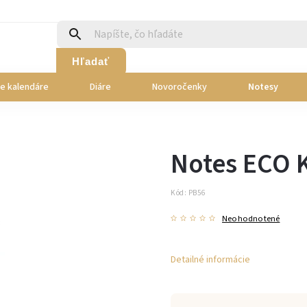
Hľadať
ie kalendáre
Diáre
Novoročenky
Notesy
Notes ECO
Kód:
PB56
Neohodnotené
Detailné informácie