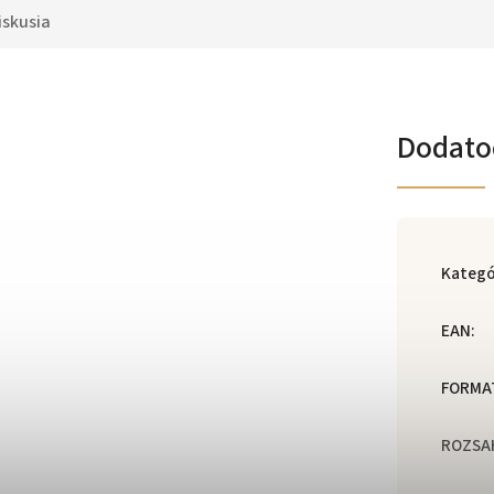
iskusia
Dodato
Kategó
EAN
:
FORMA
ROZSA