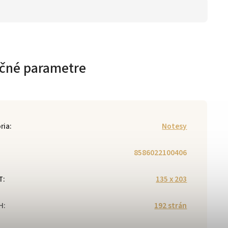
čné parametre
ria
:
Notesy
8586022100406
T
:
135 x 203
H
:
192 strán