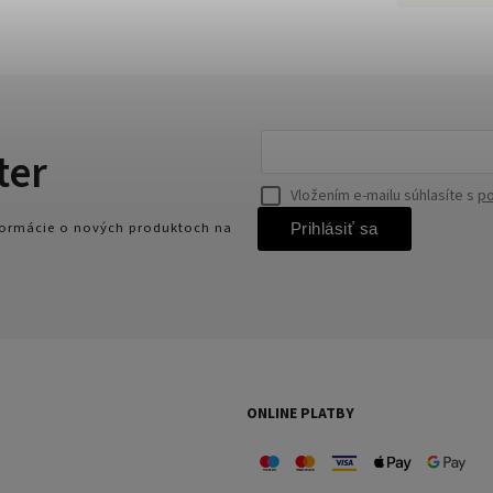
ter
Vložením e-mailu súhlasíte s
po
nformácie o nových produktoch na
Prihlásiť sa
ONLINE PLATBY