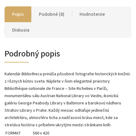
Popis
Podobné (8)
Hodnotenie
Diskusia
Podrobný popis
Kalendár Bibliotheca prináša pôsobivé fotografie historických knižníc
z rôznych kútov sveta. Nájdete v ňom elegantné priestory
Bibliothèque nationale de France – Site Richelieu v Paríži,
monumentálnu sálu Austrian National Library vo Viedni, ikonickú
galériu George Peabody Library v Baltimore a barokovú nádheru
Strahov Library v Prahe. Každý mesiac odhaľuje jedinečnú
architektúru, atmosféru ticha a nadčasovú krásu miest, kde sa
stretáva história s príbehmi ukrytými medzi stránkami kníh.
FORMAT
560 x 420