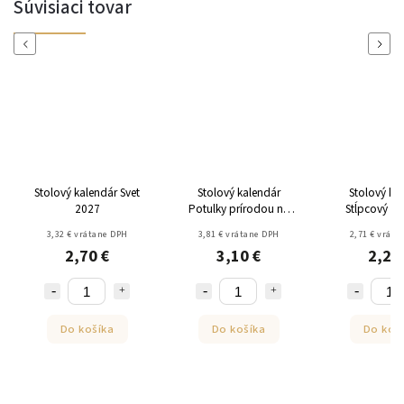
Súvisiaci tovar
Previous
Next
Stolový kalendár Svet
Stolový kalendár
Stolový ka
2027
Potulky prírodou na
Stĺpcový s 
Slovensku 2027
písmenami
3,32 € vrátane DPH
3,81 € vrátane DPH
2,71 € vráta
2,70 €
3,10 €
2,20
Do košíka
Do košíka
Do koš