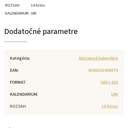
ROZSAH
14 listov
KALENDARIUM
UNI
Dodatočné parametre
Kategória
:
Nástenné kalendáre
EAN
:
8586025868679
FORMAT
:
560 x 420
KALENDARIUM
:
UNI
ROZSAH
:
14 listov