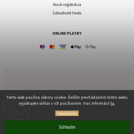
Nová registrácia
Zabudnuté heslo
ONLINE PLATBY
Zákaznícka podpora:
Tento web používa súbory cookie. Ďalším prechádzaním tohto webu
vyjadrujete súhlas s ich používaním. Viac informácií
tu
.
+421 903 556 170
Nastavenie
kucharova@mercineri.sk
Súhlasím