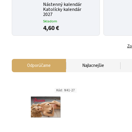
Nástenný kalendár
Katolícky kalendár
2027
Skladom
4,60 €
Zo
Odporúčame
Najlacnejšie
Kód:
N41-27