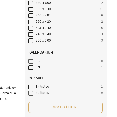
330 x 600
2
330 x 330
21
340 x 485
10
560 x 420
2
485 x 340
6
240 x 340
3
300 x 300
3
210 x 145
1
KALENDARIUM
340 x 240
1
280 x 340
1
SK
0
330 x 500
1
UNI
1
ROZSAH
14 listov
1
 zákazníkom
32 listov
0
 dizajnu a
eľná.
VYMAZAŤ FILTRE