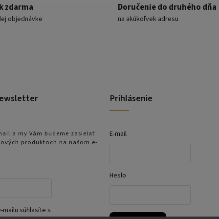
k zdarma
Doručenie do druhého dňa
dej objednávke
na akúkoľvek adresu
ewsletter
Prihlásenie
-mail a my Vám budeme zasielať
E-mail
nových produktoch na našom e-
Heslo
-mailu súhlasíte s