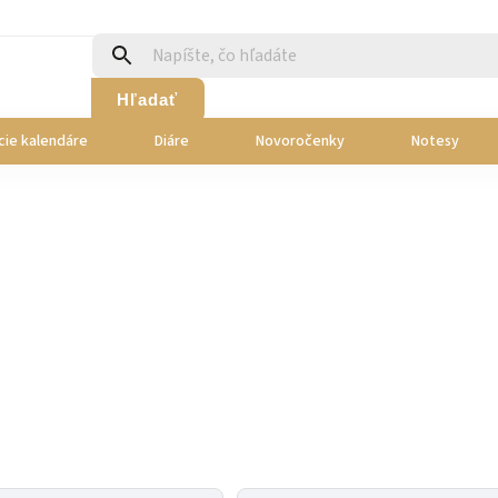
Hľadať
cie kalendáre
Diáre
Novoročenky
Notesy