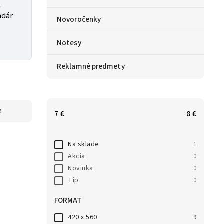
r
ndár
Novoročenky
Notesy
Reklamné predmety
e
7
€
8
€
Na sklade
1
Akcia
0
Novinka
0
Tip
0
FORMAT
420 x 560
9