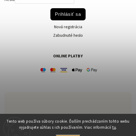
Prihlásiť sa
Nová registrácia
Zabudnuté heslo
ONLINE PLATBY
Zákaznícka podpora:
Tento web používa súbory cookie. Ďalším prechádzaním tohto webu
vyjadrujete súhlas s ich používaním. Viac informácií
tu
.
+421 903 556 170