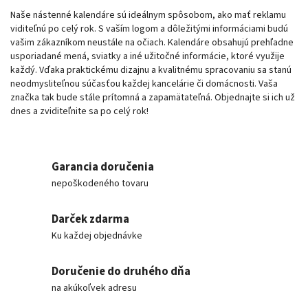
Naše nástenné kalendáre sú ideálnym spôsobom, ako mať reklamu
viditeľnú po celý rok. S vaším logom a dôležitými informáciami budú
vašim zákazníkom neustále na očiach. Kalendáre obsahujú prehľadne
usporiadané mená, sviatky a iné užitočné informácie, ktoré využije
každý. Vďaka praktickému dizajnu a kvalitnému spracovaniu sa stanú
neodmysliteľnou súčasťou každej kancelárie či domácnosti. Vaša
značka tak bude stále prítomná a zapamätateľná. Objednajte si ich už
dnes a zviditeľnite sa po celý rok!
Garancia doručenia
nepoškodeného tovaru
Darček zdarma
Ku každej objednávke
Doručenie do druhého dňa
na akúkoľvek adresu