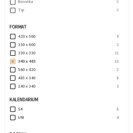
Novinka
0
Tip
0
FORMAT
420 x 560
9
330 x 600
2
330 x 330
21
340 x 485
10
560 x 420
2
485 x 340
6
240 x 340
3
300 x 300
3
KALENDARIUM
210 x 145
1
SK
6
340 x 240
1
UNI
4
280 x 340
1
330 x 500
1