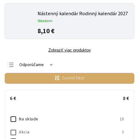
Nástenný kalendár Rodinný kalendár 2027
Skladom
8,10 €
Zobraziť viac produktov
Odporúčame
Najlacnejšie
Zavrieť filter
Najdrahšie
Najpredávanejšie
6
€
8
€
Abecedne
Na sklade
10
Akcia
0