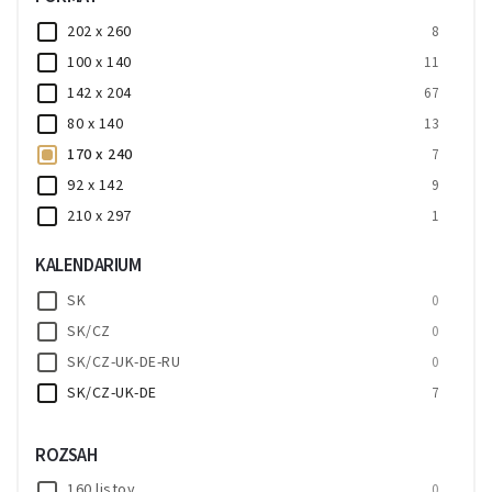
202 x 260
8
100 x 140
11
142 x 204
67
80 x 140
13
170 x 240
7
92 x 142
9
210 x 297
1
75 x 150
2
KALENDARIUM
SK
0
SK/CZ
0
SK/CZ-UK-DE-RU
0
SK/CZ-UK-DE
7
ROZSAH
160 listov
0